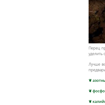
Перец п
уделить 
Лучше вс
предвари
❦ азотн
❦ фосф
❦ калий