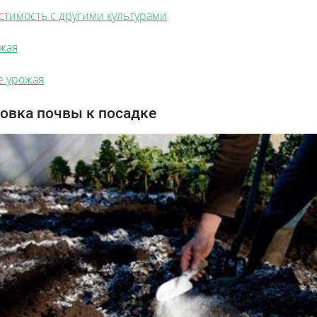
стимость с другими культурами
жая
е урожая
овка почвы к посадке