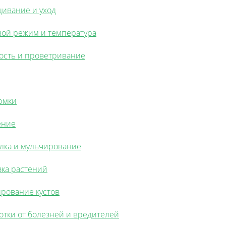
ивание и уход
вой режим и температура
ость и проветривание
рмки
ение
лка и мульчирование
зка растений
рование кустов
отки от болезней и вредителей