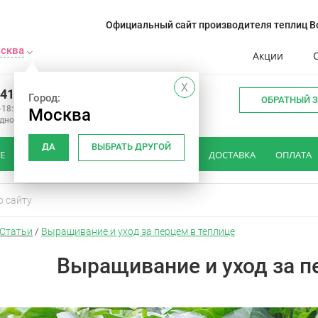
Официальный сайт производителя теплиц Во
сква
Акции
X
241-14-01
Город:
ОБРАТНЫЙ 
-18:00
Москва
одной
ДА
ВЫБРАТЬ ДРУГОЙ
Е
КАК ВЫБРАТЬ ТЕПЛИЦУ
ОТЗЫВЫ
ДОСТАВКА
ОПЛАТА
Статьи
/
Выращивание и уход за перцем в теплице
Выращивание и уход за п