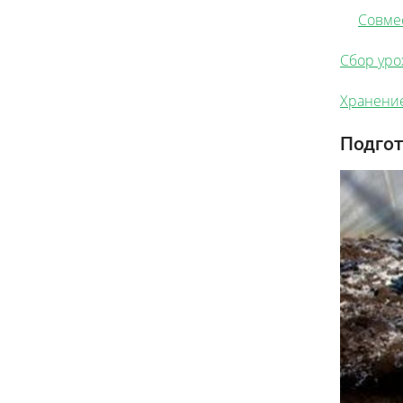
Совме
Сбор уро
Хранени
Подгот