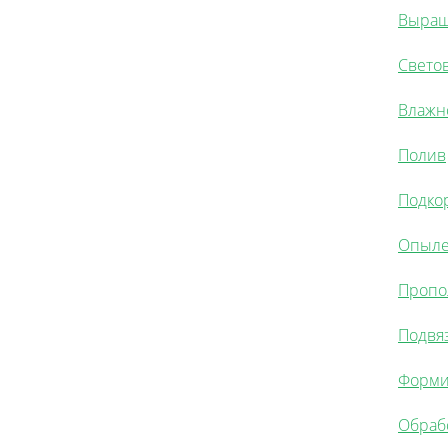
Выращ
Свето
Влажн
Полив
Подко
Опыл
Пропо
Подвя
Форми
Обраб