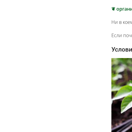
❦
орган
Ни в кое
Если поч
Услови