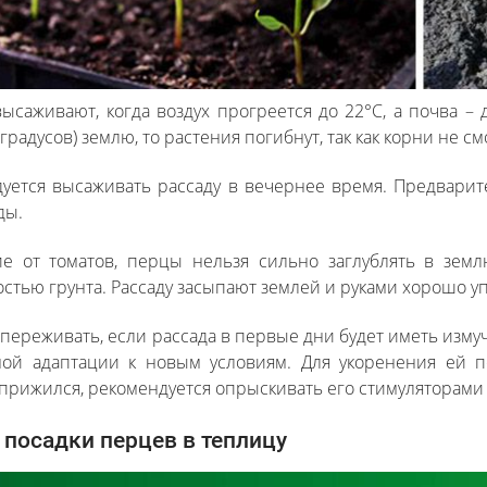
высаживают, когда воздух прогреется до 22°С, а почва –
градусов) землю, то растения погибнут, так как корни не с
уется высаживать рассаду в вечернее время. Предварит
ды.
ие от томатов, перцы нельзя сильно заглублять в зем
стью грунта. Рассаду засыпают землей и руками хорошо у
 переживать, если рассада в первые дни будет иметь изму
ной адаптации к новым условиям. Для укоренения ей 
прижился, рекомендуется опрыскивать его стимуляторами р
посадки перцев в теплицу