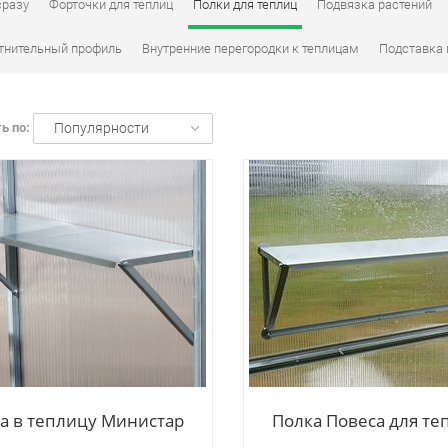
сразу
Форточки для теплиц
Полки для теплиц
Подвязка растений
тнительный профиль
Внутренние перегородки к теплицам
Подставка 
ь по:
Популярности
а в теплицу Министар
Полка Повеса для т