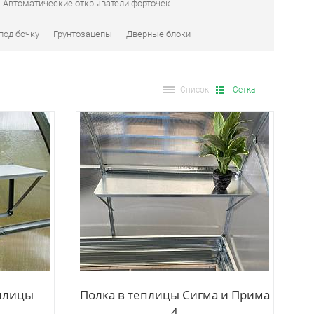
Автоматические открыватели форточек
под бочку
Грунтозацепы
Дверные блоки
Список
Сетка
еплицы
Полка в теплицы Сигма и Прима
4