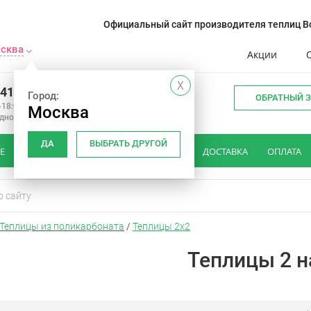
Официальный сайт производителя теплиц Во
сква
Акции
X
241-14-01
Город:
ОБРАТНЫЙ 
-18:00
Москва
одной
ДА
ВЫБРАТЬ ДРУГОЙ
Е
КАК ВЫБРАТЬ ТЕПЛИЦУ
ОТЗЫВЫ
ДОСТАВКА
ОПЛАТА
Теплицы из поликарбоната
/
Теплицы 2х2
Теплицы 2 н