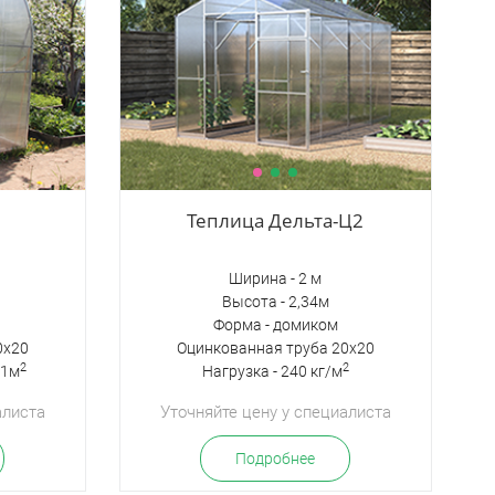
Теплица Дельта-Ц2
Ширина - 2 м
Высота - 2,34м
Форма - домиком
0х20
Оцинкованная труба 20х20
2
2
 1м
Нагрузка - 240 кг/м
алиста
Уточняйте цену у специалиста
Подробнее