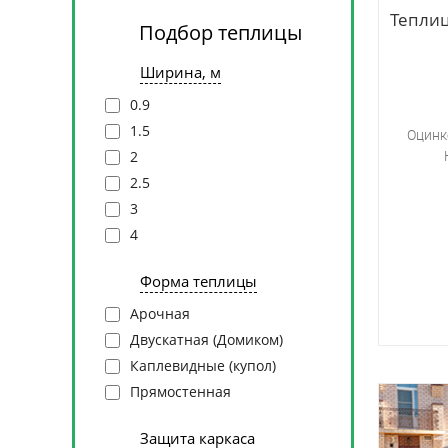
Тепли
Подбор теплицы
Ширина, м
0.9
1.5
Оцинк
2
2.5
3
4
Форма теплицы
Арочная
Двускатная (Домиком)
Каплевидные (купол)
Прямостенная
Защита каркаса