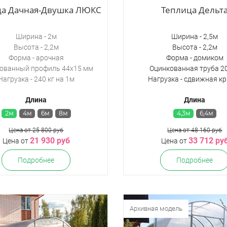
ца Дачная-Двушка ЛЮКС
Теплица Дельт
Ширина - 2м
Ширина - 2,5м
Высота - 2,2м
Высота - 2,2м
Форма - арочная
Форма - домиком
ованный профиль 44х15 мм
Оцинкованная труба 2
Нагрузка - 240 кг на 1м
Нагрузка - сдвижная к
Длина
Длина
2м
4м
6м
8м
4,3м
6,4м
Цена от
25 800 руб
Цена от
48 160 руб
21 930 руб
33 712 ру
Цена от
Цена от
Подробнее
Подробнее
Архивная модель