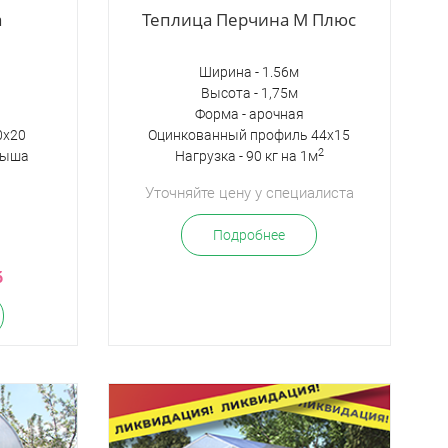
а
Теплица Перчина М Плюс
Ширина - 1.56м
Высота - 1,75м
Форма - арочная
0х20
Оцинкованный профиль 44х15
2
рыша
Нагрузка - 90 кг на 1м
Уточняйте цену у специалиста
Подробнее
б