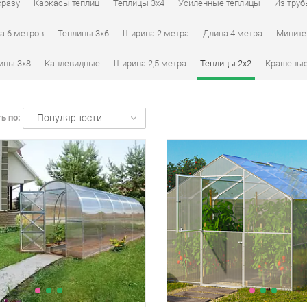
сразу
Каркасы теплиц
Теплицы 3x4
Усиленные теплицы
Из тру
а 6 метров
Теплицы 3х6
Ширина 2 метра
Длина 4 метра
Мините
ицы 3х8
Каплевидные
Ширина 2,5 метра
Теплицы 2х2
Крашены
ь по:
Популярности