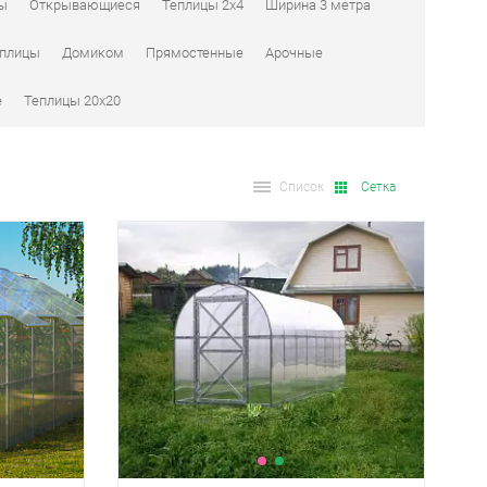
бы
Открывающиеся
Теплицы 2x4
Ширина 3 метра
плицы
Домиком
Прямостенные
Арочные
е
Теплицы 20х20
Список
Сетка