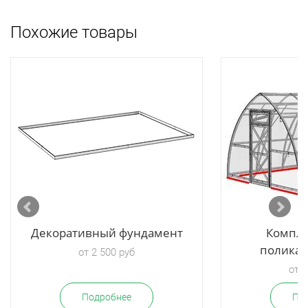
Похожие товары
Декоративный фундамент
Компле
поликар
от 2 500 руб
от 1
Подробнее
По