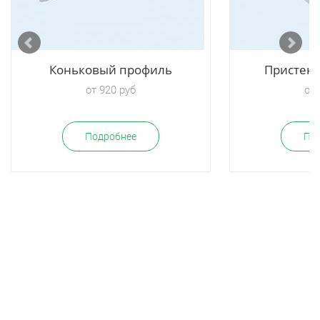
Коньковый профиль
Пристен
от 920 руб
от 
Подробнее
По