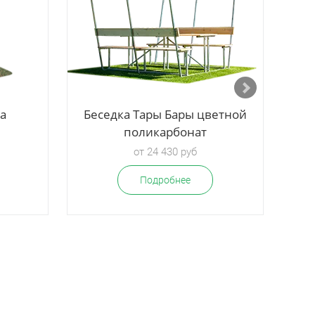
та
Беседка Тары Бары цветной
Бе
поликарбонат
от 24 430 руб
Подробнее