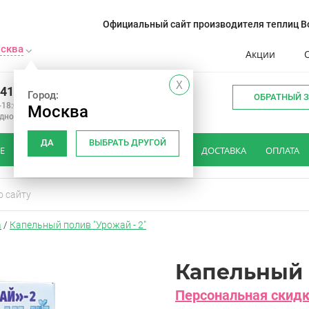
Официальный сайт производителя теплиц Во
сква
Акции
X
241-14-01
Город:
ОБРАТНЫЙ 
-18:00
Москва
одной
ДА
ВЫБРАТЬ ДРУГОЙ
Е
КАК ВЫБРАТЬ ТЕПЛИЦУ
ОТЗЫВЫ
ДОСТАВКА
ОПЛАТА
а
/
Капельный полив "Урожай - 2"
Капельный 
Персональная скидка