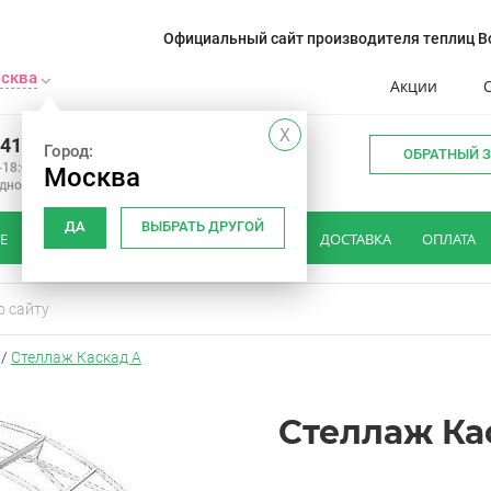
Официальный сайт производителя теплиц Во
сква
Акции
X
241-14-01
Город:
ОБРАТНЫЙ 
-18:00
Москва
одной
ДА
ВЫБРАТЬ ДРУГОЙ
Е
КАК ВЫБРАТЬ ТЕПЛИЦУ
ОТЗЫВЫ
ДОСТАВКА
ОПЛАТА
/
Стеллаж Каскад А
Стеллаж Ка