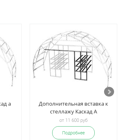
ад а
Дополнительная вставка к
В
стеллажу Каскад А
от 11 600 руб
Подробнее