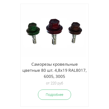
ые
Саморезы кровельные
L8017,
цветные 80 шт. 4,8х19 RAL8017,
6005, 3005
от 220 руб
Подробнее