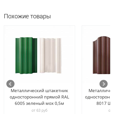
Похожие товары
ые
L8017,
Металлический штакетник
Металличес
односторонний прямой RAL
односторонн
6005 зеленый мох 0,5м
8017 Шо
от 63 руб
от 