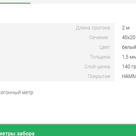
Длина прогона
2 м
Сечение
40х20
Цвет
белы
Толщина
1,5 м
Слой цинка
140 г
Покрытие
HAMM
погонный метр
метры забора