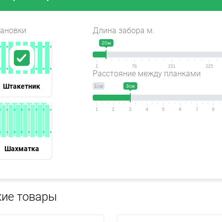
тановки
Длина забора м.
20м
1
76
151
225
Расстояние между планками
Штакетник
1см
3см
1
2
3
4
5
6
7
8
Шахматка
ие товары