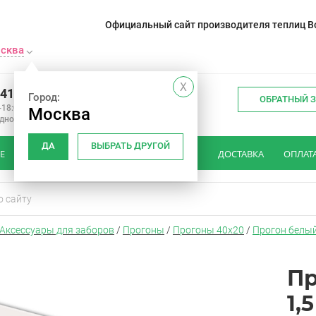
Официальный сайт производителя теплиц Во
сква
X
241-14-01
Город:
ОБРАТНЫЙ 
-18:00
Москва
одной
ДА
ВЫБРАТЬ ДРУГОЙ
Е
КАК ВЫБРАТЬ ШТАКЕТНИК
ОТЗЫВЫ
ДОСТАВКА
ОПЛАТ
Аксессуары для заборов
/
Прогоны
/
Прогоны 40х20
/
Прогон белый
Пр
1,