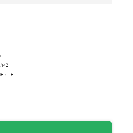
й
м
р/м2
ERITE