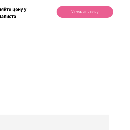
няйте цену у
Уточнить цену
иалиста