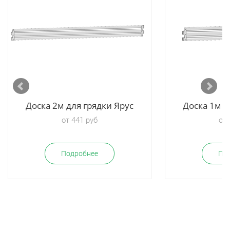
Доска 2м для грядки Ярус
Доска 1м д
от 441 руб
от 
Подробнее
По