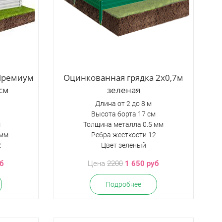
 Премиум
Оцинкованная грядка 2х0,7м
см
зеленая
Длина от 2 до 8 м
Высота борта 17 см
м
Толщина металла 0.5 мм
 мм
Ребра жесткости 12
2
Цвет зеленый
уб
Цена
2200
1 650 руб
Подробнее