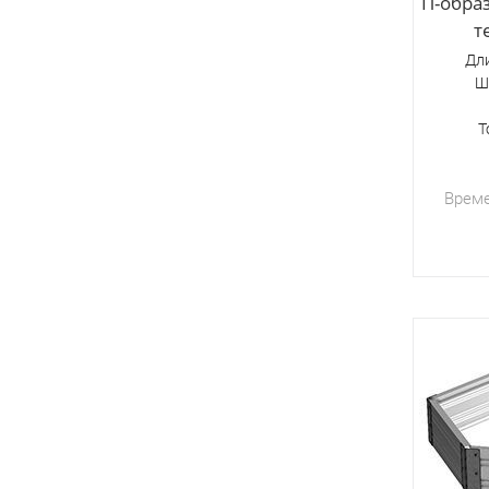
П-обра
т
Дли
Ш
Т
Време