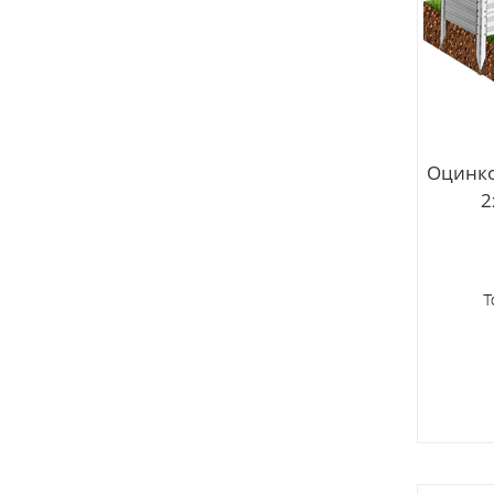
Оцинко
2
Т