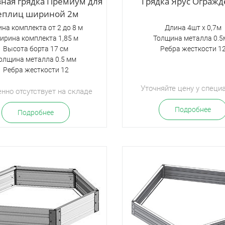
зная грядка Премиум для
Грядка Ярус Ограж
еплиц шириной 2м
на комплекта от 2 до 8 м
Длина 4шт х 0,7м
ирина комплекта 1,85 м
Толщина металла 0.
Высота борта 17 см
Ребра жесткости 1
олщина металла 0.5 мм
Ребра жесткости 12
Уточняйте цену у специ
нно отсутствует на складе
Подробнее
Подробнее