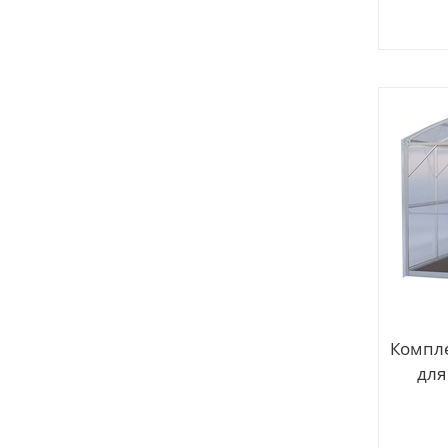
Компле
для