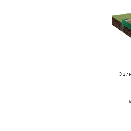
Оцин
Т