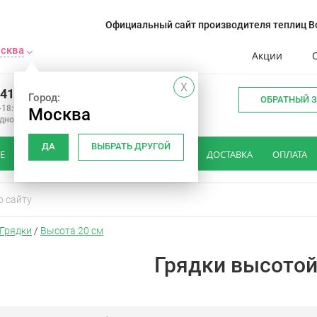
Официальный сайт производителя теплиц Во
сква
Акции
X
241-14-01
Город:
ОБРАТНЫЙ 
-18:00
Москва
одной
ДА
ВЫБРАТЬ ДРУГОЙ
Е
КАК ВЫБРАТЬ ТЕПЛИЦУ
ОТЗЫВЫ
ДОСТАВКА
ОПЛАТА
Грядки
/
Высота 20 см
Грядки высотой