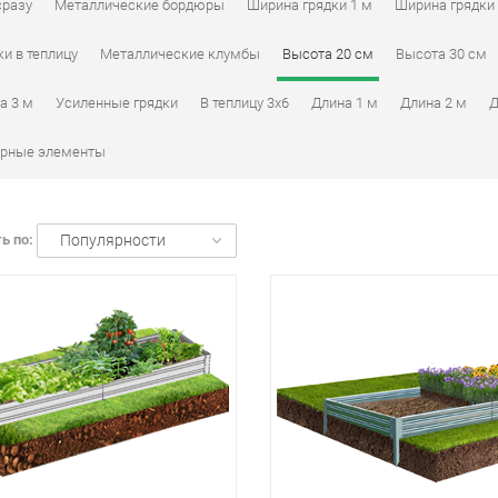
сразу
Металлические бордюры
Ширина грядки 1 м
Ширина грядки 
ки в теплицу
Металлические клумбы
Высота 20 см
Высота 30 см
а 3 м
Усиленные грядки
В теплицу 3х6
Длина 1 м
Длина 2 м
Д
рные элементы
ь по:
Популярности