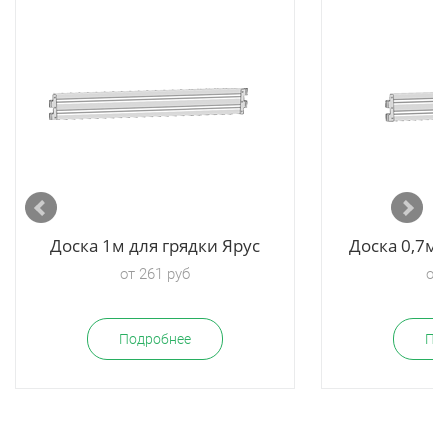
Доска 1м для грядки Ярус
Доска 0,7м 
от 261 руб
от 
Подробнее
По