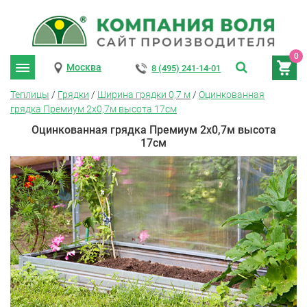
0
Москва
8 (495) 241-14-01
Теплицы
/
Грядки
/
Ширина грядки 0,7 м
/
Оцинкованная
грядка Премиум 2х0,7м высота 17см
Оцинкованная грядка Премиум 2х0,7м высота
17см