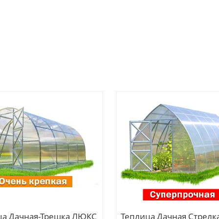
ца Дачная-Трешка ЛЮКС
Теплица Дачная Стрел