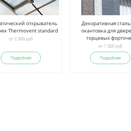
атический открыватель
Декоративная сталь
ек Thermovent standard
окантовка для двер
торцевых форточ
от 2 300 руб
от 1 500 руб
Подробнее
Подробнее