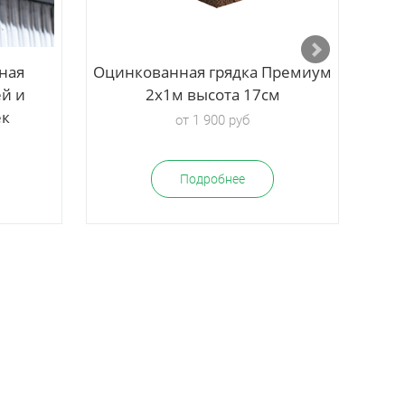
ная
Оцинкованная грядка Премиум
Ка
ей и
2х1м высота 17см
ек
от 1 900 руб
Подробнее