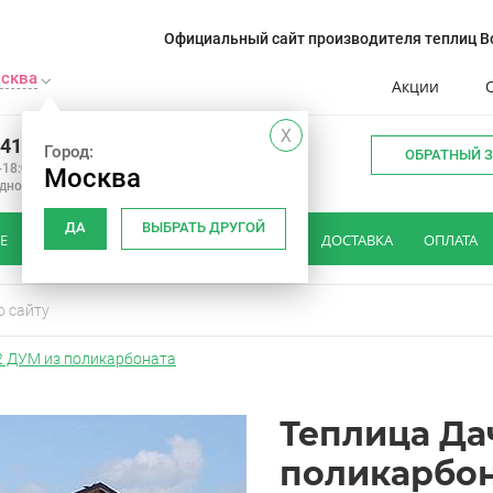
Официальный сайт производителя теплиц Во
сква
Акции
X
241-14-01
Город:
ОБРАТНЫЙ 
-18:00
Москва
одной
ДА
ВЫБРАТЬ ДРУГОЙ
Е
КАК ВЫБРАТЬ ТЕПЛИЦУ
ОТЗЫВЫ
ДОСТАВКА
ОПЛАТА
2 ДУМ из поликарбоната
Теплица Да
поликарбо