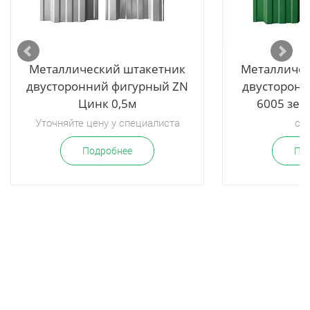
Металлический штакетник
Металличес
двусторонний фигурный ZN
двусторонн
Цинк 0,5м
6005 зел
Уточняйте цену у специалиста
от 
Подробнее
По