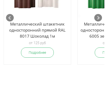
Металлический штакетник
Металличес
односторонний прямой RAL
односторонн
8017 Шоколад 1м
6005 зел
от 125 руб
от 
Подробнее
По