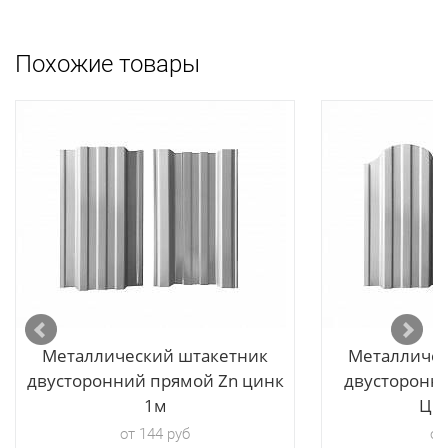
Похожие товары
ые
L8017,
Металлический штакетник
Металличес
двусторонний прямой Zn цинк
двусторонн
1м
Цин
от 144 руб
от