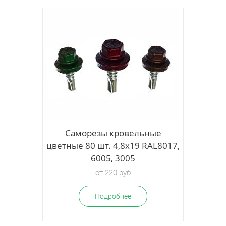
ые
Саморезы кровельные
L8017,
цветные 80 шт. 4,8х19 RAL8017,
6005, 3005
от 220 руб
Подробнее