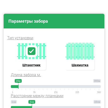
Параметры забора
Тип установки
Штакетник
Шахматка
Длина забора м.
20м
300м
1
76
151
225
300
Расстояние между планками
1см
3см
10см