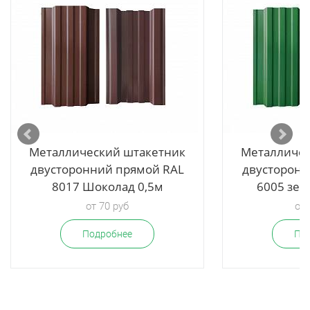
ые
L8017,
Металлический штакетник
Металличес
двусторонний прямой RAL
двусторонн
8017 Шоколад 0,5м
6005 зел
от 70 руб
от 
Подробнее
По