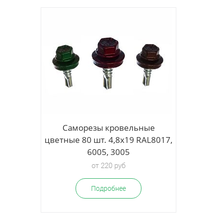
ые
Саморезы кровельные
L8017,
цветные 80 шт. 4,8х19 RAL8017,
6005, 3005
от 220 руб
Подробнее