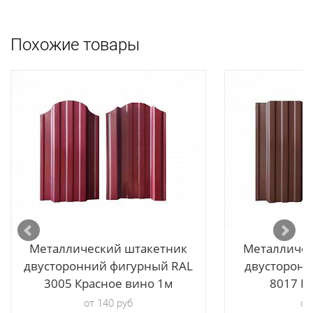
Похожие товары
ые
L8017,
Металлический штакетник
Металличес
двусторонний фигурный RAL
двусторонн
3005 Красное вино 1м
8017 Ш
от 140 руб
от