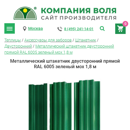
0
Москва
8 (495) 241-14-01
Теплицы
/
Аксессуары для заборов
/
Штакетник
/
Двусторонний
/
Металлический штакетник двусторонний
прямой RAL 6005 зеленый мох 1,8 м
Металлический штакетник двусторонний прямой
RAL 6005 зеленый мох 1,8 м